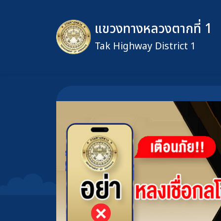
แขวงทางหลวงตากที่ 1
Tak Highway District 1
ข้ามไปยังเนื้อหาหลัก